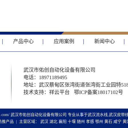
产品中心
应用案例
新闻中心
武汉市佑创自动化设备有限公司
电话：18971189495
地址：武汉蔡甸区张湾街道张湾街工业园特51
技术支持：祥云平台 鄂ICP备案18017102号
whyc-auto.com/ 武汉市佑创自动化设备有限公司 专业从事于
武汉流水线
,
武汉皮带
热推产品
| 主营区域：
武汉
湖北
襄阳
十堰
随州
孝感
鄂州
黄石
咸宁
黄