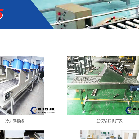
来福轮线
升降机
自动化上料机械手
非标自动化设备
其他
工作台
伸缩皮带输送机
冷却网链线
武汉输送机厂家