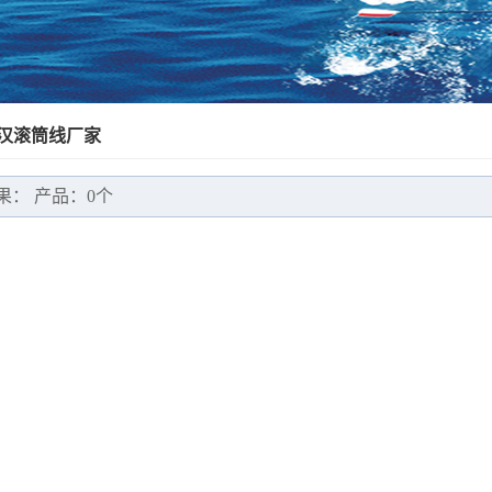
来福轮线
升降机
自动化上料机械手
非标自动化设备
汉滚筒线厂家
其他
果： 产品：0个
工作台
伸缩皮带输送机